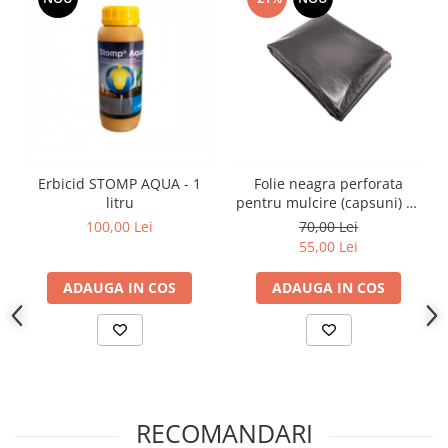
Erbicid STOMP AQUA - 1
Folie neagra perforata
litru
pentru mulcire (capsuni) 30
microni 1.4 x 50 m
100,00 Lei
70,00 Lei
55,00 Lei
ADAUGA IN COS
ADAUGA IN COS
RECOMANDARI