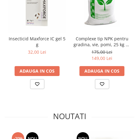
Insecticid Maxforce IC gel 5
Complexe tip NPK pentru
g
gradina, vie, pomi, 25 kg 15
- 15 - 15 + 10 SO 3
32,00 Lei
175,00 Lei
149,00 Lei
ADAUGA IN COS
ADAUGA IN COS
NOUTATI
-20%
NOU
NOU