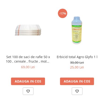
-17%
Set 100 de saci de rafie 50 x
Erbicid total Agro Glyfo 1 l
100 , cereale , fructe , moloz
30,00 Lei
, menaj si depozitare
69,00 Lei
25,00 Lei
ADAUGA IN COS
ADAUGA IN COS