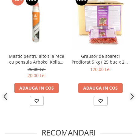
Mastic pentru altoit la rece
Grausor de soareci
cu pensula Arbokol Kollant
Prodiorat 5 kg ( 25 buc x 200
Adama 250g
g )
25,00 Lei
120,00 Lei
20,00 Lei
ADAUGA IN COS
ADAUGA IN COS
RECOMANDARI